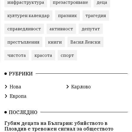
инфраструктура
презастрояване
деца
културен календар
празник
трагедия
справедливост
активност
депутат
престъпления
книги
Васил Левски
чистота
красота
спорт
РУБРИКИ
Нова
Карлово
Европа
ПОСЛЕДНО
Губим децата на България: убийството в
Пловдив е тревожен сигнал за обществото