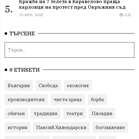
Кражба на 7 телета в Каравелово праща
5.
карловци на протест пред Окръжния съд
10 ФЕВ, 2025
525
ТЪРСЕНЕ
# ЕТИКЕТИ
България
Свобода
екология
производители
чиста храна
борба
обичаи
традиции
театри
Пловдив
история
Паисий Хилендарски
богоявление