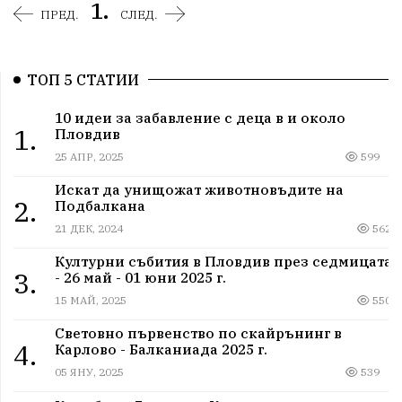
1.
ПРЕД.
СЛЕД.
ТОП 5 СТАТИИ
10 идеи за забавление с деца в и около
1.
Пловдив
25 АПР, 2025
599
Искат да унищожат животновъдите на
2.
Подбалкана
21 ДЕК, 2024
562
Културни събития в Пловдив през седмицата
3.
- 26 май - 01 юни 2025 г.
15 МАЙ, 2025
550
Световно първенство по скайрънинг в
4.
Карлово - Балканиада 2025 г.
05 ЯНУ, 2025
539