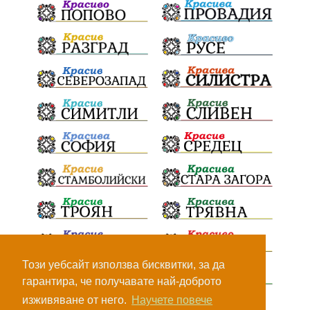
Този уебсайт използва бисквитки, за да
гарантира, че получавате най-доброто
изживяване от него.
Научете повече