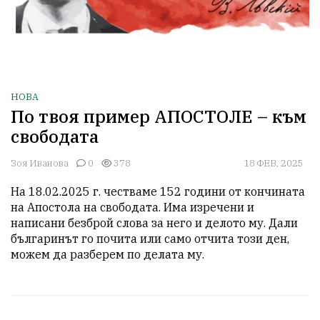
НОВА
По твоя пример АПОСТОЛЕ – към
свободата
Зоя Иванова
0
378
18 ФЕВ, 2025
На 18.02.2025 г. честваме 152 години от кончината 
на Апостола на свободата. Има изречени и 
написани безброй слова за него и делото му. Дали 
българинът го почита или само отчита този ден, 
можем да разберем по делата му.