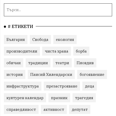
# ЕТИКЕТИ
България
Свобода
екология
производители
чиста храна
борба
обичаи
традиции
театри
Пловдив
история
Паисий Хилендарски
богоявление
инфраструктура
презастрояване
деца
културен календар
празник
трагедия
справедливост
активност
депутат