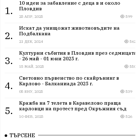
10 идеи за забавление с деца в и около
1.
Пловдив
25 АПР, 2025
599
Искат да унищожат животновъдите на
2.
Подбалкана
21 ДЕК, 2024
562
Културни събития в Пловдив през седмицата
3.
- 26 май - 01 юни 2025 г.
15 МАЙ, 2025
550
Световно първенство по скайрънинг в
4.
Карлово - Балканиада 2025 г.
05 ЯНУ, 2025
539
Кражба на 7 телета в Каравелово праща
5.
карловци на протест пред Окръжния съд
10 ФЕВ, 2025
526
ТЪРСЕНЕ