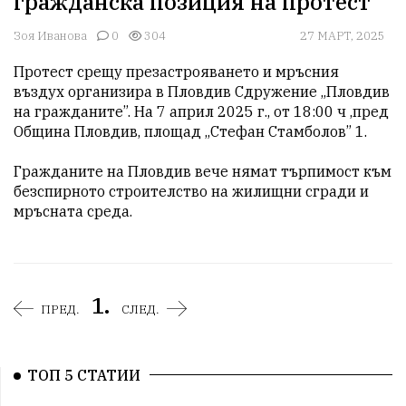
гражданска позиция на протест
Зоя Иванова
0
304
27 МАРТ, 2025
Протест срещу презастрояването и мръсния 
въздух организира в Пловдив Сдружение „Пловдив 
на гражданите”. На 7 април 2025 г., от 18:00 ч ,пред 
Община Пловдив, площад „Стефан Стамболов” 1.

Гражданите на Пловдив вече нямат търпимост към 
безспирното строителство на жилищни сгради и 
мръсната среда.
1.
ПРЕД.
СЛЕД.
ТОП 5 СТАТИИ