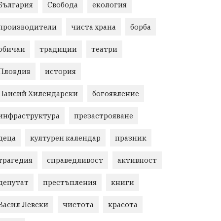
България
Свобода
екология
производители
чиста храна
борба
обичаи
традиции
театри
Пловдив
история
Паисий Хилендарски
богоявление
инфраструктура
презастрояване
деца
културен календар
празник
трагедия
справедливост
активност
депутат
престъпления
книги
Васил Левски
чистота
красота