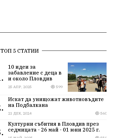
ТОП 5 СТАТИИ
10 идеи за
забавление с деца в
.
и около Пловдив
25 АПР, 2025
599
Искат да унищожат животновъдите
.
на Подбалкана
21 ДЕК, 2024
560
Културни събития в Пловдив през
.
седмицата - 26 май - 01 юни 2025 г.
15 МАЙ, 2025
550