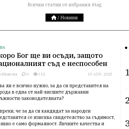
Всички статии от избрания #tag
/
Новини
ВА
коро Бог ще ви осъди, защото
ационалният съд е неспособен
1
я Иванова
0
312
03 АПР, 2025
ва ли е всичко нужно, за да си представител на 
рода в една от най-висшите държавни 
2
ъжности-законодателната?

преки, че за да си кандидат за народен 
едставител се изисква свидетелство за съдимост, 
3
 явно е само формалност. Личните качества и 