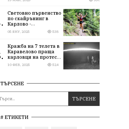
Световно първенство
по скайрънинг в
.
Карлово -
Балканиада 2025 г.
05 ЯНУ, 2025
538
Кражба на 7 телета в
Каравелово праща
.
карловци на протест
пред Окръжния съд
10 ФЕВ, 2025
524
ТЪРСЕНЕ
# ЕТИКЕТИ