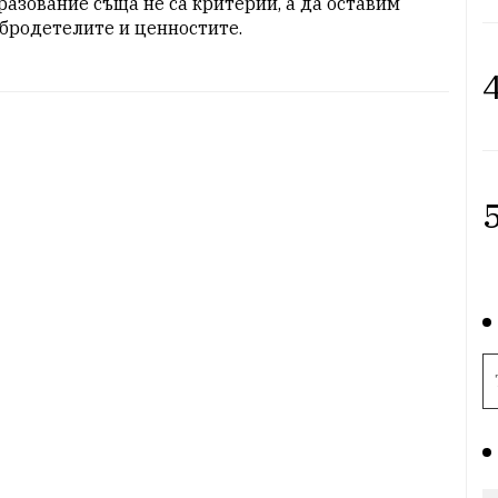
разование съща не са критерии, а да оставим 
бродетелите и ценностите.
4
5