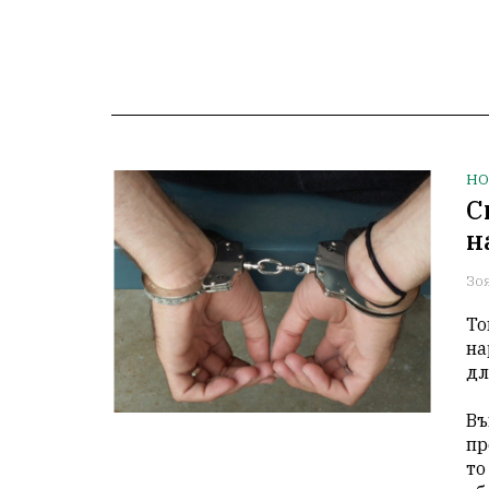
НО
С
н
Зо
То
на
дл
Въ
пр
то