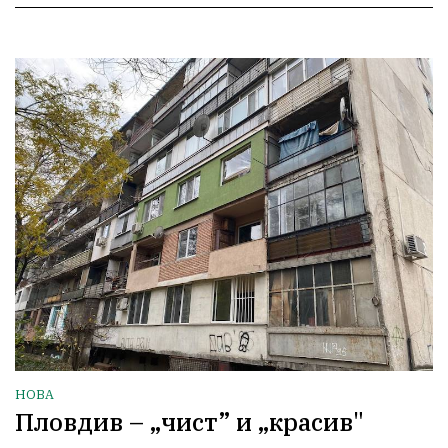
НОВА
Пловдив – „чист” и „красив"