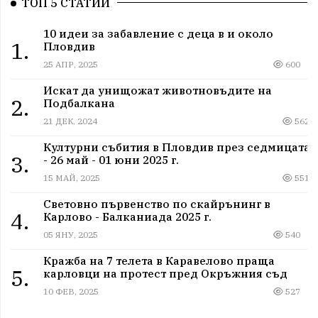
ТОП 5 СТАТИИ
10 идеи за забавление с деца в и около
1.
Пловдив
25 АПР, 2025
600
Искат да унищожат животновъдите на
2.
Подбалкана
21 ДЕК, 2024
562
Културни събития в Пловдив през седмицата
3.
- 26 май - 01 юни 2025 г.
15 МАЙ, 2025
551
Световно първенство по скайрънинг в
4.
Карлово - Балканиада 2025 г.
05 ЯНУ, 2025
540
Кражба на 7 телета в Каравелово праща
5.
карловци на протест пред Окръжния съд
10 ФЕВ, 2025
527