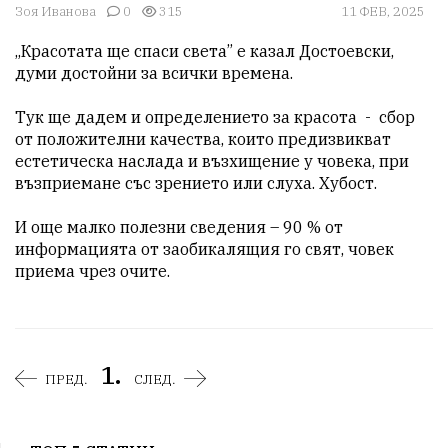
Зоя Иванова
0
315
11 ФЕВ, 2025
„Красотата ще спаси света” е казал Достоевски, 
думи достойни за всички времена.

Тук ще дадем и определението за красота  -  сбор 
от положителни качества, които предизвикват 
естетическа наслада и възхищение у човека, при 
възприемане със зрението или слуха. Хубост.

И още малко полезни сведения – 90 % от 
информацията от заобикалящия го свят, човек 
приема чрез очите.
1.
ПРЕД.
СЛЕД.