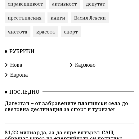
справедливост
активност
депутат
престъпления
книги
Васил Левски
чистота
красота
спорт
РУБРИКИ
Нова
Карлово
Европа
ПОСЛЕДНО
Дагестан – от забравените планински села до
световна дестинация за спорт и туризъм
$1,22 милиарда, за да спре вятърът: САЩ
обръщат курса на енергийната си политика