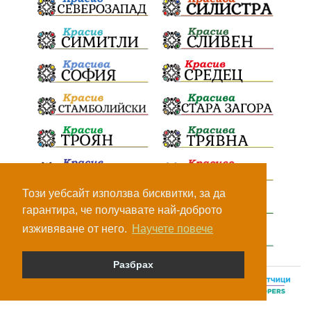
Този уебсайт използва бисквитки, за да
гарантира, че получавате най-доброто
изживяване от него.
Научете повече
Разбрах
© Всички права са запазени, 2026.