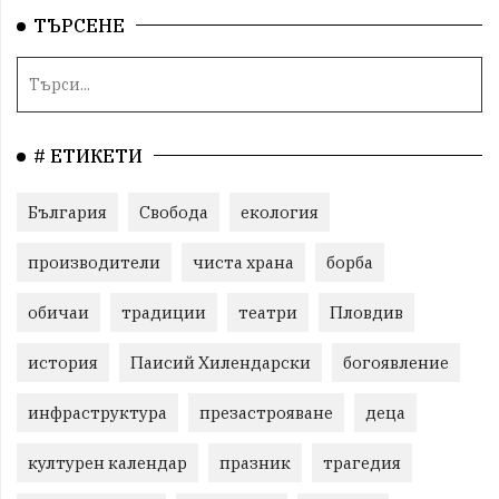
ТЪРСЕНЕ
# ЕТИКЕТИ
България
Свобода
екология
производители
чиста храна
борба
обичаи
традиции
театри
Пловдив
история
Паисий Хилендарски
богоявление
инфраструктура
презастрояване
деца
културен календар
празник
трагедия