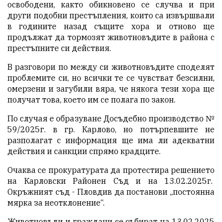
освободени, както обикновено се случва и при
други подобни престъпления, които са извършвали
в годините назад същите хора и отново ще
продължат да тормозят животновъдите в района с
престъпните си действия.
В разговори по между си животновъдите споделят
проблемите си, но всички те се чувстват безсилни,
омерзени и загубили вяра, че някога тези хора ще
получат това, което им се полага по закон.
По случая е образуване Досъдебно производство №
59/2025г. в гр. Карлово, но потърпевшите не
разполагат с
информация ще има ли адекватни
действия и санкции спрямо крадците.
Очаква се прокуратурата да протестира решението
на Карловски Районен Съд и на 13.02.2025г.
Окръжният съд - Пловдив да постанови „постоянна
мярка за неотклонение“.
Животновъди и граждани се събират на 13.02.2025