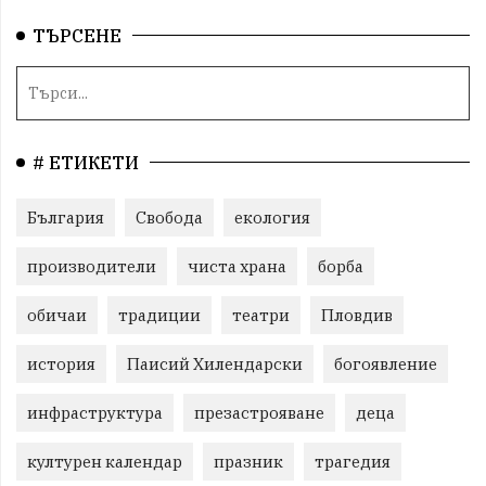
ТЪРСЕНЕ
# ЕТИКЕТИ
България
Свобода
екология
производители
чиста храна
борба
обичаи
традиции
театри
Пловдив
история
Паисий Хилендарски
богоявление
инфраструктура
презастрояване
деца
културен календар
празник
трагедия