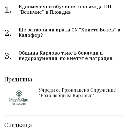
1.
Едномесечни обучения провежда ПП
“Величие” в Пловдив
2.
Ще затвори ли врати СУ “Христо Ботев” в
Калофер?
3.
Община Карлово тъне в боклуци и
недоразумения, но кметът е награден
Предишна
Учреди се Гражданско Сдружение
“Родолюбци за Карлово”
Следваща