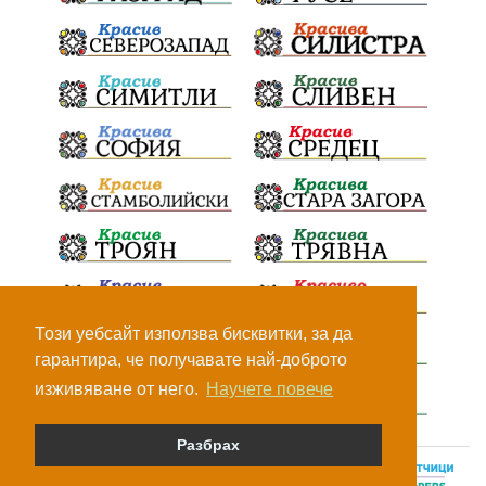
Този уебсайт използва бисквитки, за да
гарантира, че получавате най-доброто
изживяване от него.
Научете повече
Разбрах
© Всички права са запазени, 2026.