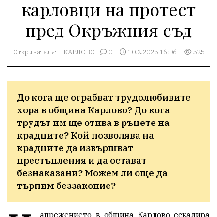
карловци на протест
пред Окръжния съд
Откривателят
КАРЛОВО
0
10.2.2025 16:06
525
До кога ще ограбват трудолюбивите 
хора в община Карлово? До кога 
трудът им ще отива в ръцете на 
крадците? Кой позволява на 
крадците да извършват 
престъпления и да остават 
безнаказани? Можем ли още да 
търпим беззаконие?
апрежението в община Карлово ескалира