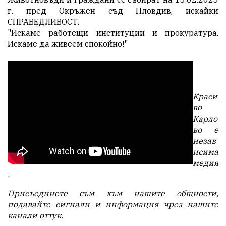
г. пред Окръжен съд Пловдив, искайки
СПРАВЕДЛИВОСТ.
"Искаме работещи институции и прокуратура.
Искаме да живеем спокойно!"
Краси
во
Карло
во е
незав
исима
медия
.
Присъединете съм към нашите общности,
подавайте сигнали и информация чрез нашите
канали
оттук
.