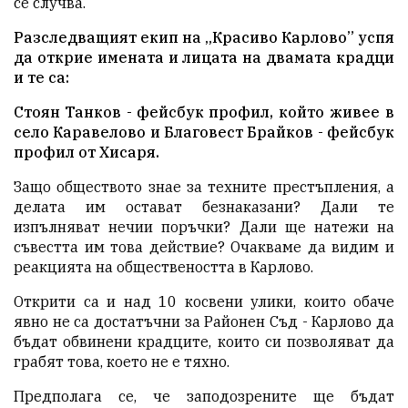
се случва.
Разследващият екип на „Красиво Карлово” успя
да открие имената и лицата на двамата крадци
и те са:
Стоян Танков -
фейсбук профил
, който живее в
село Каравелово и Благовест Брайков -
фейсбук
профил
от Хисаря.
Защо обществото знае за техните престъпления, а
делата им остават безнаказани? Дали те
изпълняват нечии поръчки? Дали ще натежи на
съвестта им това действие? Очакваме да видим и
реакцията на обществеността в Карлово.
Открити са и над 10 косвени улики, които обаче
явно не са достатъчни за Районен Съд - Карлово да
бъдат обвинени крадците, които си позволяват да
грабят това, което не е тяхно.
Предполага се, че заподозрените ще бъдат