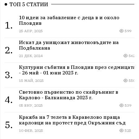
ТОП 5 СТАТИИ
10 идеи за забавление с деца в и около
1.
Пловдив
25 АПР, 2025
599
Искат да унищожат животновъдите на
2.
Подбалкана
21 ДЕК, 2024
562
Културни събития в Пловдив през седмицата
3.
- 26 май - 01 юни 2025 г.
15 МАЙ, 2025
550
Световно първенство по скайрънинг в
4.
Карлово - Балканиада 2025 г.
05 ЯНУ, 2025
539
Кражба на 7 телета в Каравелово праща
5.
карловци на протест пред Окръжния съд
10 ФЕВ, 2025
525