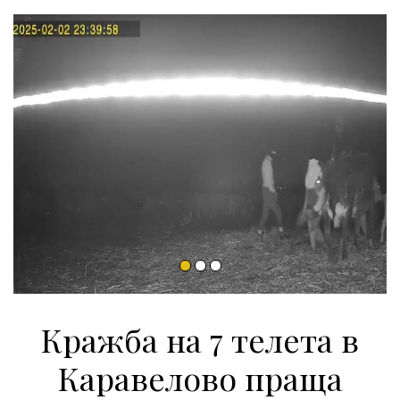
Кражба на 7 телета в
Каравелово праща