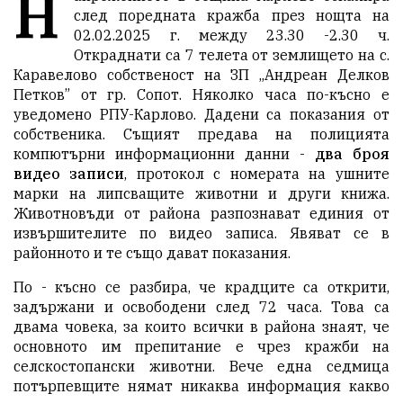
Н
след поредната кражба през нощта на
02.02.2025 г. между 23.30 -2.30 ч.
Откраднати са 7 телета от землището на с.
Каравелово собственост на ЗП „Андреан Делков
Петков” от гр. Сопот. Няколко часа по-късно е
уведомено РПУ-Карлово. Дадени са показания от
собственика. Същият предава на полицията
компютърни информационни данни -
два броя
видео записи
, протокол с номерата на ушните
марки на липсващите животни и други книжа.
Животновъди от района разпознават единия от
извършителите по видео записа. Явяват се в
районното и те също дават показания.
По - късно се разбира, че крадците са открити,
задържани и освободени след 72 часа. Това са
двама човека, за които всички в района знаят, че
основното им препитание е чрез кражби на
селскостопански животни. Вече една седмица
потърпевщите нямат никаква информация какво