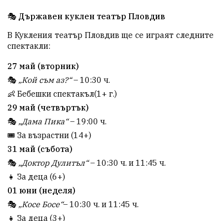
🎭
Държавен куклен театър Пловдив
В Кукления театър Пловдив ще се играят следните
спектакли:
27 май (вторник)
🎭
„Кой съм аз?“
– 10:30 ч.
👶
Бебешки спектакъл(1+ г.)
29 май (четвъртък)
🎭
„Дама Пика“
– 19:00 ч.
🎟
За възрастни (14+)
31 май (събота)
🎭
„Доктор Дулитъл“
– 10:30 ч. и 11:45 ч.
👧
За деца (6+)
01 юни (неделя)
🎭
„Косе Босе“
– 10:30 ч. и 11:45 ч.
👧
За деца (3+)