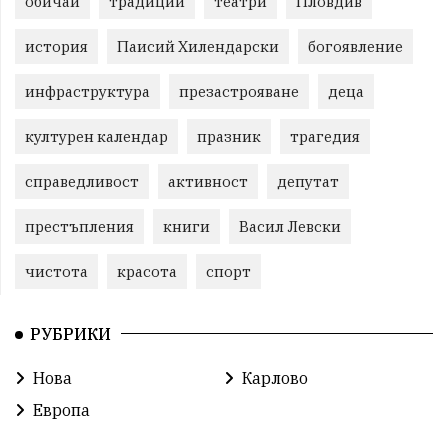
обичаи
традиции
театри
Пловдив
история
Паисий Хилендарски
богоявление
инфраструктура
презастрояване
деца
културен календар
празник
трагедия
справедливост
активност
депутат
престъпления
книги
Васил Левски
чистота
красота
спорт
РУБРИКИ
Нова
Карлово
Европа