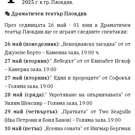
2025
г. в гр. Пловдив.
🎭
Драматичен театър Пловдив
През седмицата 26 май - 01 юни в Драматичен
театър Пловдив ще се играят следните спектакли:​
26 май (понеделник)
: „Венецианска загадка“ от от
Джузепе Берто – Каменна зала, 19:00 ч.
27 май (вторник)
:“ Лебедът“ от от Елизабет Иглоф
– Камерна зала, 19:00
27 май (вторник)
:“ Едип и пророците“ от Софокъл
– Голяма зала, 19:00
28 май (сряда)
:“ Укротяване на опърничавата“ от
Уилям Шекспир – Голяма зала, 19:00
29 май (четвъртък)
: „Пратката“ от Two Seagulls
(Ива Петрони и Боил Банов) – Голяма зала, 19:00
30 май (петък)
: „Есенна соната“ от Ингмар Бергман