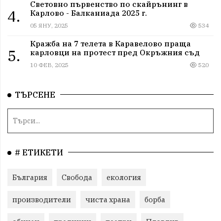
Световно първенство по скайрънинг в
4.
Карлово - Балканиада 2025 г.
05 ЯНУ, 2025
534
Кражба на 7 телета в Каравелово праща
5.
карловци на протест пред Окръжния съд
10 ФЕВ, 2025
520
ТЪРСЕНЕ
# ЕТИКЕТИ
България
Свобода
екология
производители
чиста храна
борба