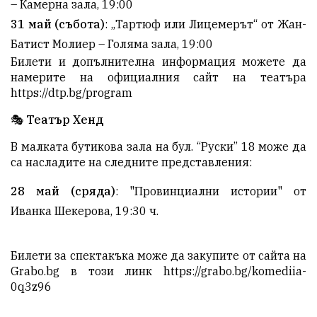
– Камерна зала, 19:00
31 май (събота)
: „Тартюф или Лицемерът“ от Жан-
Батист Молиер – Голяма зала, 19:00
Билети и допълнителна информация можете да
намерите на официалния сайт на театъра
https://dtp.bg/program
🎭
Театър Хенд
В малката бутикова зала на бул. “Руски” 18 може да
са насладите на следните представления:
28 май (сряда)
: "Провинциални истории" от
Иванка Шекеровa, 19:30 ч.
Билети за спектакъка може да закупите от сайта на
Grabo.bg в този линк
https://grabo.bg/komediia-
0q3z96