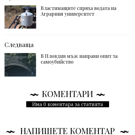
Властимащите спряха водата на
Аграрния университет
Следваща
В Пловдив мъж направи опит за
самоубийство
КОМЕНТАРИ
Има 0 коментара за статията
НАПИШЕТЕ КОМЕНТАР