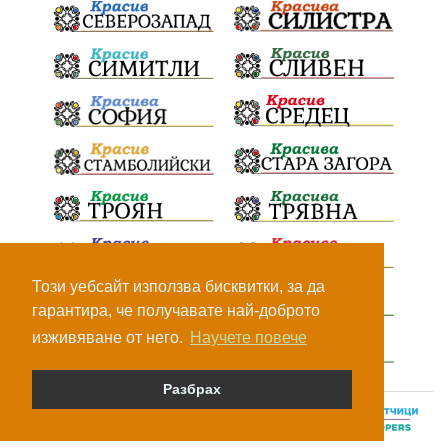
Този уебсайт използва бисквитки, за да
гарантира, че получавате най-доброто
изживяване от него.
Научете повече
Разбрах
© Всички права са запазени, 2026.