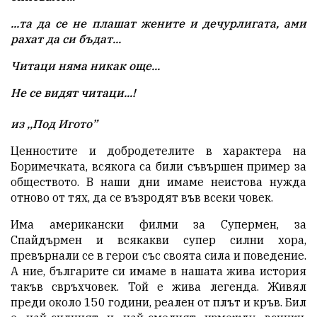
...та да се не плашат жените и дечурлигата, ами
рахат да си бъдат...
Читаци няма никак още...
Не се видят читаци...!
из ,,Под Игото”
Ценностите и добродетелите в характера на
Боримечката, всякога са били съвършен пример за
обществото. В наши дни имаме неистова нужда
отново от тях, да се възродят във всеки човек.
Има американски филми за Супермен, за
Спайдърмен и всякакви супер силни хора,
превърнали се в герои със своята сила и поведение.
А ние, българите си имаме в нашата жива история
такъв свръхчовек. Той е жива легенда. Живял
преди около 150 години, реален от плът и кръв. Бил