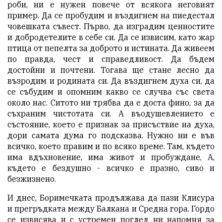
роби, ни е нужен повече от всякога неговият
пример. Да се пробудим и въздигнем на пиедестал
човешката съвест. Първо, да изградим ценностите
и добродетелите в себе си. Да се извисим, като жар
птица от пепелта за доброто и истината. Да живеем
по правда, чест и справедливост. Да бъдем
достойни и почтени. Тогава ще стане лесно да
възродим и родината си. Да въздигнем духа си, да
се събудим и опомним какво се случва със света
около нас. Ситото ни трябва да е доста фино, за да
съхраним чистотата си. А въодушевлението е
състояние, което е признак за присъствие на духа,
дори самата дума го подсказва. Нужно ни е във
всичко, което правим и по всяко време. Там, където
има вдъхновение, има живот и пробуждане, А,
където е бездушно - всичко е празно, сиво и
безжизнено.
И днес, Боримечката продължава да пази Клисура
и прегръдката между Балкана и Средна гора. Гордо
се извисява и с устремен поглед ни напомня за