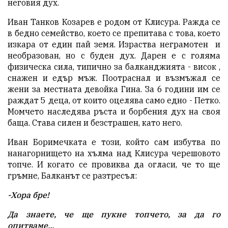
неговия дух.
Иван Танков Козарев е родом от Клисура. Ражда се
в бедно семейство, което се препитава с това, което
изкара от един пай земя. Израства неграмотен и
необразован, но с буден дух. Дарен е с голяма
физическа сила, типично за балканджията - висок ,
снажен и едър мъж. Поотраснал и възмъжал се
жени за местната девойка Гина. За 6 години им се
раждат 5 деца, от които оцелява само едно - Петко.
Момчето наследява ръста и борбения дух на своя
баща. Става силен и безстрашен, като него.
Иван Боримечката е този, който сам избутва по
нанагорнището на хълма над Клисура черешовото
топче. И когато се провиква да огласи, че то ще
гръмне, Балканът се разтресъл:
-Хора бре!
Да знаете, че ще пукне топчето, за да го
опитваме...