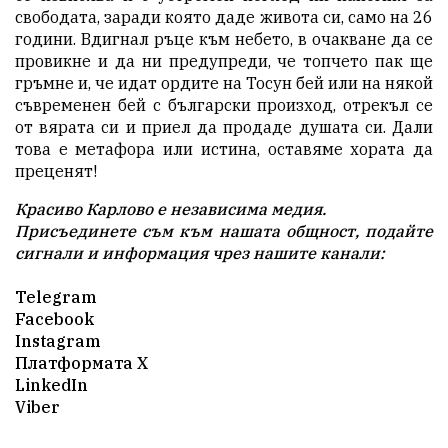
свободата, заради която даде живота си, само на 26
години. Вдигнал ръце към небето, в очакване да се
провикне и да ни предупреди, че топчето пак ще
гръмне и, че идат ордите на Тосун бей или на някой
съвременен бей с български произход, отрекъл се
от вярата си и приел да продаде душата си. Дали
това е метафора или истина, оставяме хората да
преценят!
Красиво Карлово е независима медия.
Присъединете съм към нашата общност, подайте
сигнали и информация чрез нашите канали:
Telegram
Facebook
Instagram
Платформата X
LinkedIn
Viber