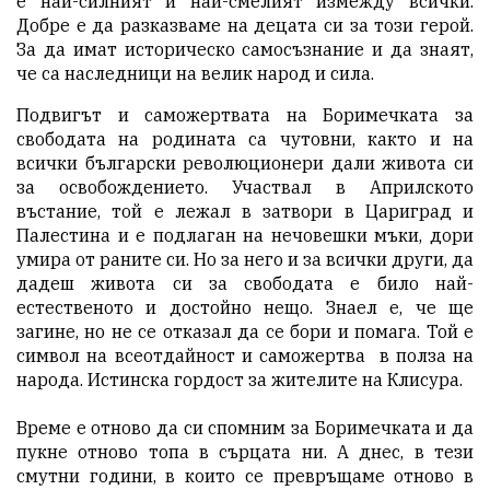
е най-силният и най-смелият измежду всички.
Добре е да разказваме на децата си за този герой.
За да имат историческо самосъзнание и да знаят,
че са наследници на велик народ и сила.
Подвигът и саможертвата на Боримечката за
свободата на родината са чутовни, както и на
всички български революционери дали живота си
за освобождението. Участвал в Априлското
въстание, той е лежал в затвори в Цариград и
Палестина и е подлаган на нечовешки мъки, дори
умира от раните си. Но за него и за всички други, да
дадеш живота си за свободата е било най-
естественото и достойно нещо. Знаел е, че ще
загине, но не се отказал да се бори и помага. Той е
символ на всеотдайност и саможертва в полза на
народа. Истинска гордост за жителите на Клисура.
Време е отново да си спомним за Боримечката и да
пукне отново топа в сърцата ни. А днес, в тези
смутни години, в които се превръщаме отново в