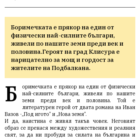
Боримечката e прякор на един от 
физически най-силните българи, 
живели по нашите земи преди век и 
половина.Героят на град Клисура е 
нарицателно за мощ и гордост за 
жителите на Подбалкана.
Б
оримечката e прякор на един от физически
най-силните българи, живели по нашите
земи преди век и половина. Той е
литературен герой от двата романа на Иван
Вазов -,,Под игото” и ,,Нова земя”.
И да, наистина е живял такъв човек. Неговият
образ се пренася между художествения и реалния
свят, за да ни пробуди за силата на българина и