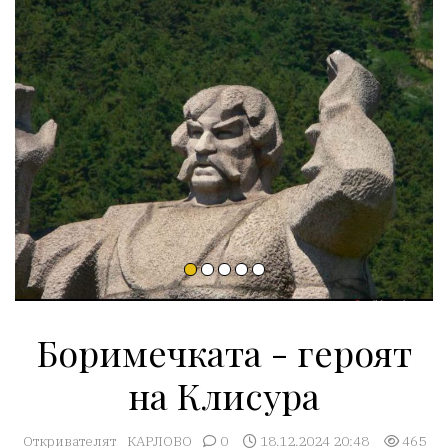
Боримечката - героят
на Клисура
Откривателят
КАРЛОВО
0
18.12.2024 20:48
465