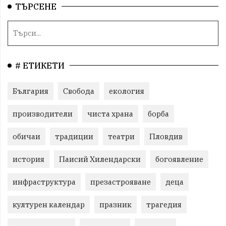
ТЪРСЕНЕ
# ЕТИКЕТИ
България
Свобода
екология
производители
чиста храна
борба
обичаи
традиции
театри
Пловдив
история
Паисий Хилендарски
богоявление
инфраструктура
презастрояване
деца
културен календар
празник
трагедия