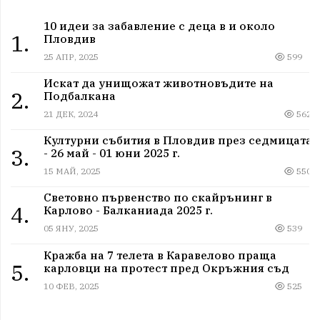
10 идеи за забавление с деца в и около
1.
Пловдив
25 АПР, 2025
599
Искат да унищожат животновъдите на
2.
Подбалкана
21 ДЕК, 2024
562
Културни събития в Пловдив през седмицата
3.
- 26 май - 01 юни 2025 г.
15 МАЙ, 2025
550
Световно първенство по скайрънинг в
4.
Карлово - Балканиада 2025 г.
05 ЯНУ, 2025
539
Кражба на 7 телета в Каравелово праща
5.
карловци на протест пред Окръжния съд
10 ФЕВ, 2025
525