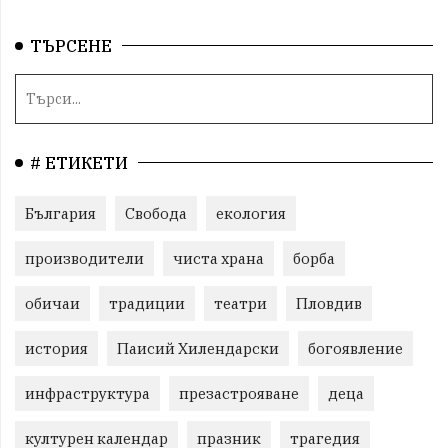
ТЪРСЕНЕ
# ЕТИКЕТИ
България
Свобода
екология
производители
чиста храна
борба
обичаи
традиции
театри
Пловдив
история
Паисий Хилендарски
богоявление
инфраструктура
презастрояване
деца
културен календар
празник
трагедия