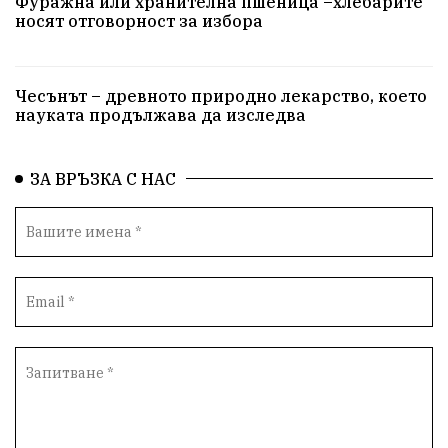
Фуражна или хранителна пшеница –хлебарите
носят отговорност за избора
Чесънът – древното природно лекарство, което
науката продължава да изследва
ЗА ВРЪЗКА С НАС