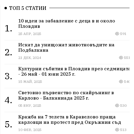
ТОП 5 СТАТИИ
10 идеи за забавление с деца в и около
1.
Пловдив
25 АПР, 2025
591
Искат да унищожат животновъдите на
2.
Подбалкана
21 ДЕК, 2024
551
Културни събития в Пловдив през седмицата
3.
- 26 май - 01 юни 2025 г.
15 МАЙ, 2025
540
Световно първенство по скайрънинг в
4.
Карлово - Балканиада 2025 г.
05 ЯНУ, 2025
530
Кражба на 7 телета в Каравелово праща
5.
карловци на протест пред Окръжния съд
10 ФЕВ, 2025
513