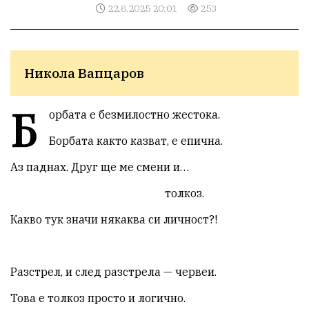
22.8.2025 20:01
253
Никола Вапцаров
Б
орбата е безмилостно жестока.
Борбата както казват, е епична.
Аз паднах. Друг ще ме смени и…
толкоз.
Какво тук значи някаква си личност?!
Разстрел, и след разстрела — червеи.
Това е толкоз просто и логично.