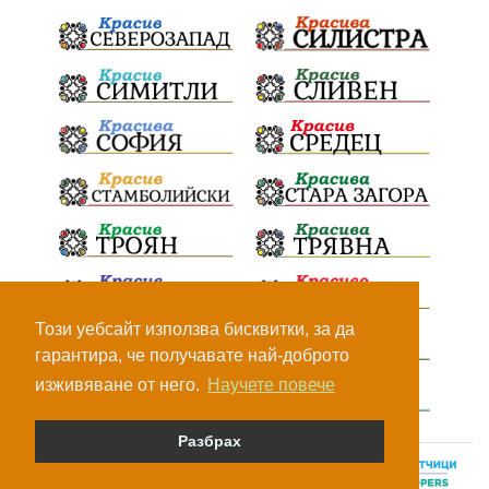
Този уебсайт използва бисквитки, за да
гарантира, че получавате най-доброто
изживяване от него.
Научете повече
Разбрах
© Всички права са запазени, 2026.